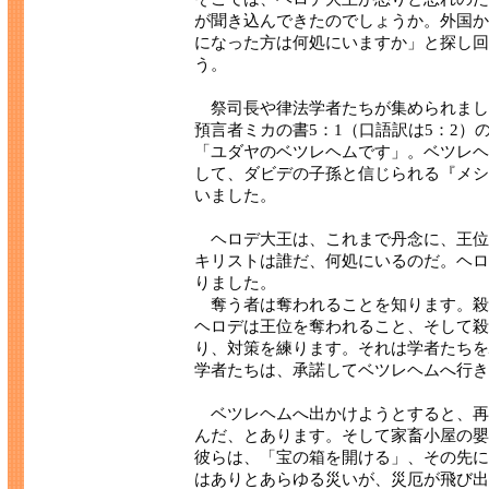
が聞き込んできたのでしょうか。外国か
になった方は何処にいますか」と探し回
う。
祭司長や律法学者たちが集められまし
預言者ミカの書5：1（口語訳は5：2
「ユダヤのベツレヘムです」。ベツレヘ
して、ダビデの子孫と信じられる『メシ
いました。
ヘロデ大王は、これまで丹念に、王位
キリストは誰だ、何処にいるのだ。ヘロ
りました。
奪う者は奪われることを知ります。殺
ヘロデは王位を奪われること、そして殺
り、対策を練ります。それは学者たちを
学者たちは、承諾してベツレヘムへ行き
ベツレヘムへ出かけようとすると、再
んだ、とあります。そして家畜小屋の嬰
彼らは、「宝の箱を開ける」、その先に
はありとあらゆる災いが、災厄が飛