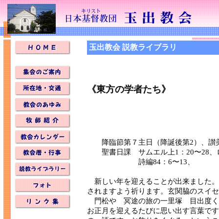
玉出教会 説教ライブラリ
《東方の学者たち》
降臨節第７主日（降誕後第2）、讃美
聖書日課 サムエル上1：20〜28、ロー
詩編84：6〜13、
新しい年を迎えることが出来ました。
されますよう祈ります。玄関脇のスイセ
門松や 冥途の旅の一里塚 目出度く
お正月を迎えるたびに思い出す言葉です