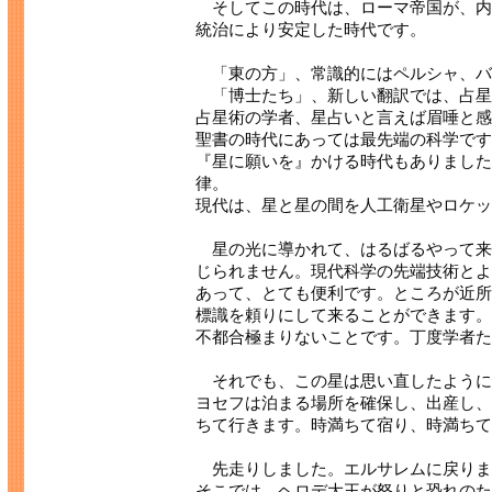
そしてこの時代は、ローマ帝国が、内
統治により安定した時代です。
「東の方」、常識的にはペルシャ、バ
「博士たち」、新しい翻訳では、占星
占星術の学者、星占いと言えば眉
聖書の時代にあっては最先端の科学です
『星に願いを』かける時代もありました
律。
現代は、星と星の間を人工衛星やロケッ
星の光に導かれて、はるばるやって来
じられません。現代科学の先端技術とよ
あって、とても便利です。ところが近所
標識を頼りにして来ることができます。
不都合極まりないことです。丁度学者た
それでも、この星は思い直したように
ヨセフは泊まる場所を確保し、出産し、
ちて行きます。時満ちて宿り、時満ちて
先走りしました。エルサレムに戻りま
そこでは、ヘロデ大王が怒りと恐れのた