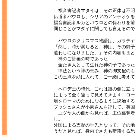
福音書記者マタイは、その正体は不明
伝道者パウロも、シリアのアンテオケを
福音書記者ルカとパウロとの係わりを前
同じことがマタイに関しても言えるので
パウロのクリスマス物語は、ガラテヤ
「然し、時が満ちると、神は、その御子
遣わしになりました。」その内容をまと
神のご計画の時であった
全たき人として生れた神の子であった
律法という神の恵み、神の御支配のも
この三点を頭に入れて、ご一緒に考えて
ヘロデ王の時代、これは誰の側に立っ
によって全く違って見えてきます。ロー
境をローマのためになるように統治する
ブッシュさんが小泉さんを評して、英国
ユダヤ人の側から見れば、王位簒奪者
し。
外国による支配の手先となって、その地
うだと見れば、身内でさえも暗殺する恐