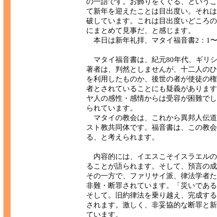
の一語です。お飾りをくぐる、というこ
て新年を迎えたことは目出度い。それは
破しています。これは目出度いどころの
にまとめて見事だ、と感じます。
本日は新年礼拝、マタイ福音書2：1〜
マタイ福音書は、紀元80年代、ギリ
著者は、判然としませんが、十二人のひ
を利用したものか、後世の者が使徒の権
者とされていることにも疑義があります
ヤ人の感性・感情からは受容が困難でし
られています。
マタイの教会は、これから異邦人伝道
スト教共同体です。福音書は、この教会
る、と考えられます。
内容的には、イエスこそイスラエルの
ることが語られます。そして、預言の成
その一方で、ファリサイ派、律法学者た
非難・断罪されています。「災いである
そして。旧約律法を乗り越え、完成する
されます。激しく、非妥協的な断罪と新
ています。