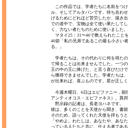
この作品では、学者たちに名前をつけ
ル、そしてアルタバンです。待ち合わせ
げるためにどれほど苦労したか、描き出
での道中で、宝物は全て使い果たしてし
く、力ない者たちのために使いました。
マタイ25：31〜46で教えられたこ
40節「私の兄弟であるこの最も小さい
る。」
学者たちは、その代わりに何を得たの
て帰ることは出来ませんでした。一つの
王の中の王に捧げた、と言う喜びだけで
ら獲得できませんでした。学者たちは、
が出来れば、喜ぶものです。星が正しく
今週木曜日、6日はエピファニー，顕
アンティオコス・エピファネス）。異邦
黙示録の記者は、長老ヨハネです。
彼は、多くのことを天使から聞き、書留
そのため、語ってくれた天使を拝もうと
「やめよ。わたしは、あなたや、あなた
っている人たちと共に、仕える者である