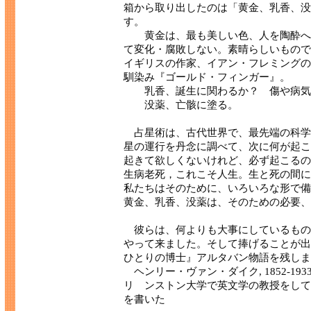
箱から取り出したのは「黄金、乳香、没
す。
黄金は、最も美しい色、人を陶酔へ誘
て変化・腐敗しない。素晴らしいもので
イギリスの作家、イアン・フレミングの
馴染み『ゴールド・フィンガー』。
乳香、誕生に関わるか？ 傷や病気
没薬、亡骸に塗る。
占星術は、古代世界で、最先端の科学
星の運行を丹念に調べて、次に何が起こ
起きて欲しくないけれど、必ず起こるの
生病老死，これこそ人生。生と死の間に
私たちはそのために、いろいろな形で備
黄金、乳香、没薬は、そのための必要、
彼らは、何よりも大事にしているもの
やって来ました。そして捧げることが出
ひとりの博士』アルタバン物語を残しま
ヘンリー・ヴァン・ダイク, 1852‐1
リ ンストン大学で英文学の教授をして
を書いた