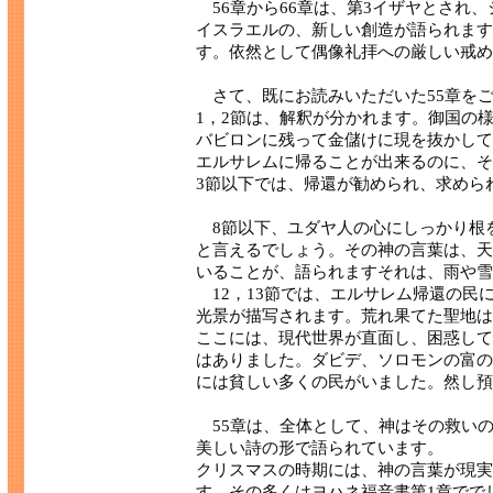
56章から66章は、第3イザヤとされ
イスラエルの、新しい創造が語られます
す。依然として偶像礼拝への厳しい戒め
さて、既にお読みいただいた55章を
1，2節は、解釈が分かれます。御国の
バビロンに残って金儲けに現を抜かして
エルサレムに帰ることが出来るのに、そ
3節以下では、帰還が勧められ、求めら
8節以下、ユダヤ人の心にしっかり根
と言えるでしょう。その神の言葉は、天
いることが、語られますそれは、雨や雪
12，13節では、エルサレム帰還の民
光景が描写されます。荒れ果てた聖地は
ここには、現代世界が直面し、困惑して
はありました。ダビデ、ソロモンの富の
には貧しい多くの民がいました。然し預
55章は、全体として、神はその救い
美しい詩の形で語られています。
クリスマスの時期には、神の言葉が現実
す。その多くはヨハネ福音書第1章でで