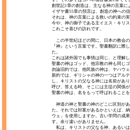
創世記1章の創造は、主なる神の言葉に
イザヤ書55章の預言は、創造の神への
それは、神の言葉による救いの約束の実
今や、神の御子である主イエス・キリス
これこそ喜びの訪れです。
この半世紀ほどの間に、日本の教会の
『神』という言葉です。聖書翻訳に際し
た。
これは諸外国でも事情は同じ、と理解し
聖書の神はゴッド、他宗教の神も同じゴ
勿論旧約では、他民族の神は、ヤハウェ
新約では、ギリシャの神の一つはアルテ
し、キリストの父なる神には名前があり
呼び、答える時、そこには主従の関係が
聖書の神は、名をもって呼ばれることを
神道の神と聖書の神のどこに区別があ
た。それでは対案があるかといえば、納
ウェ」を使用しますか。古い学問の成果
す。余り違いがありません。
私は、キリストの父なる神、あるいは