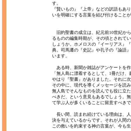
す。
『賢いもの』『上帝』などの訳語もあり
いを明確にする言葉を結び付けることが
旧約聖書の成立は、紀元前10世紀か
るものの編集時期が、その頃とされてい
しょうか。ホメロスの『イーリアス』『
典。司馬遷の『史記』や孔子の『論語』
います。
ある時、新聞か雑誌がアンケートを作
「無人島に漂着するとして、1冊だけ、
やはり『聖書』がありました。それに次
その中に、現代を導くメッセージを読み
無人島でそんなものを読んでも役に立た
べきだ、という意見もあるでしょう。無
て学ぶ人が多くいることに留意すべきで
長い間、読まれ続けている理由は、人
決を与えているからです。それが人間の
この救いを約束する神の言葉が、今も生