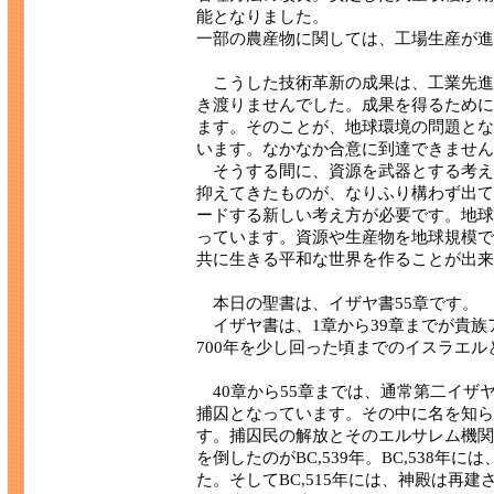
能となりました。
一部の農産物に関しては、工場生産が進
こうした技術革新の成果は、工業先進
き渡りませんでした。成果を得るために
ます。そのことが、地球環境の問題とな
います。なかなか合意に到達できません
そうする間に、資源を武器とする考え
抑えてきたものが、なりふり構わず出て
ードする新しい考え方が必要です。地球
っています。資源や生産物を地球規模で
共に生きる平和な世界を作ることが出来
本日の聖書は、イザヤ書55章です。
イザヤ書は、1章から39章までが貴族アモ
700年を少し回った頃までのイスラエ
40章から55章までは、通常第二イザ
捕囚となっています。その中に名を知ら
す。捕囚民の解放とそのエルサレム機関
を倒したのがBC,539年。BC,538
た。そしてBC,515年には、神殿は再