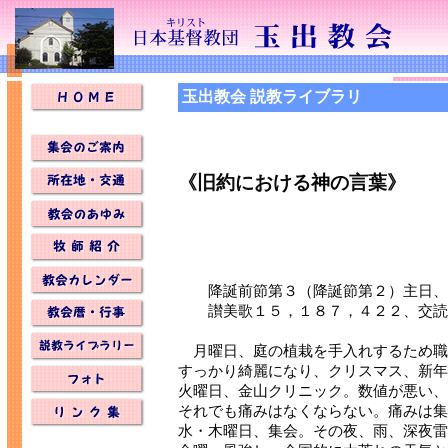
玉出教会 説教ライブラリ
《旧約における神の言葉》
降誕前節第３（降誕節第２）主日、
讃美歌１５，１８７，４２２、交読文
月曜日、庭の植栽を手入れするため職
すっかり綺麗になり、クリスマス、新年
火曜日、金山クリニック。数値が悪い、
それでも痛みはなくならない。痛みは集
水・木曜日、集会。その夜、雨、深夜雷