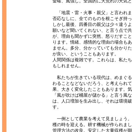
金曜、風強し。全国的に大荒れの天気と
「地震・雷・火事・親父」と言われま
否応なしに、全てのものを根こそぎ持っ
しかし最後、四番目の親父は少々違うよ
願いなど聞いてくれない、と言う点で共
が、理由も聞かずに突然、怒りだすこと
ります。情緒、感情的な理由の場合もあ
ません。多分、分かっていても分かりた
が良い、ということもあります。
人間関係は複雑です。これらは、私たち
もしれません。
私たちが生きている現代は、めまぐる
わることなどないだろう、と考えられて
果、大きく変化したこともあります。気
「風が吹けば桶屋が儲かる」と言う風な
は、人口増加を生み出し、それは環境破
す。
一例として農業を考えて見ましょう。
穫の時を迎える。耕す機械が作られまし
管理方法の改良。安定した大量収穫が期